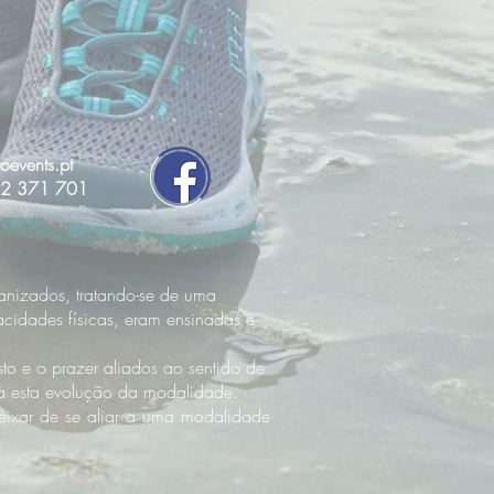
oevents.pt
2 371 701
ganizados, tratando-se de uma
acidades físicas, eram ensinadas e
sto e o prazer aliados ao sentido de
oda esta evolução da modalidade.
eixar de se aliar a uma modalidade