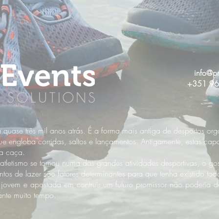
info@pr
+351 96
á quase três mil anos atrás. É a forma mais antiga de desportos or
ue engloba corridas, saltos e lançamentos. Antigamente, estas cap
na caça.
o atletismo se tornou numa das grandes atividades desportivas, o go
tos de lazer são fatores determinantes para que tenha existido t
jovem e apostada em contruir um futuro promissor não poderia d
ante muito tempo.