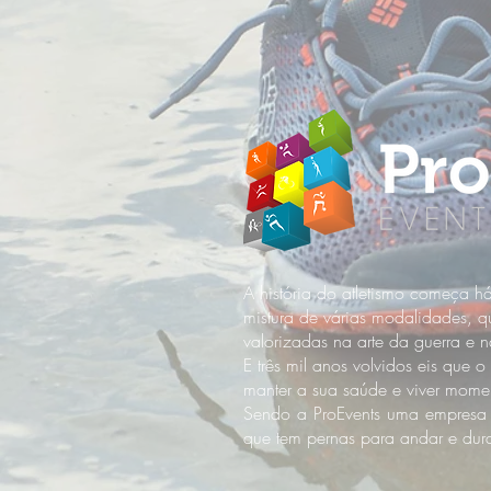
A história do atletismo começa h
mistura de várias modalidades, q
valorizadas na arte da guerra e 
E três mil anos volvidos eis que 
manter a sua saúde e viver momen
Sendo a ProEvents uma empresa 
que tem pernas para andar e dur