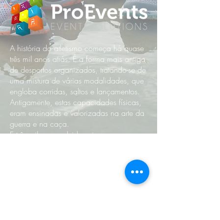
A história do atletismo começa há quase
três mil anos atrás. É a forma mais antiga
de desportos organizados, tratando-se de
uma mistura de várias modalidades, que
engloba corridas, saltos e lançamentos.
Antigamente, estas capacidades físicas,
eram ensinadas e valorizadas na arte da
guerra e na caça.
E três mil anos volvidos eis que o
atletismo se tornou numa das grandes
atividades desportivas, o gosto e o
prazer aliados ao sentido de manter a
sua saúde e viver momentos de lazer são
fatores determinantes para que tenha
existido toda esta evolução da
modalidade.